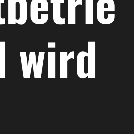
tbetrie
d wird