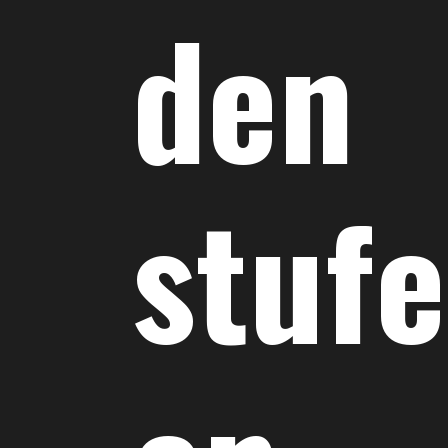
den
stuf