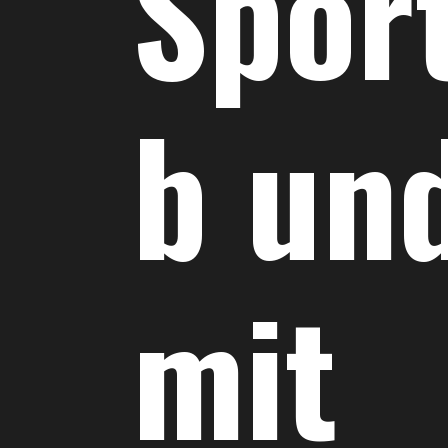
Spor
b un
mit