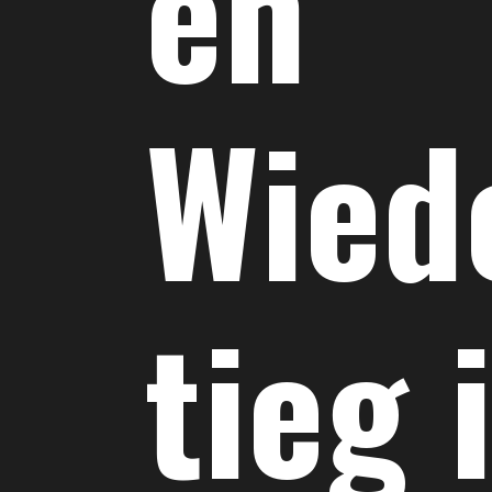
en
Wied
tieg 