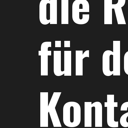
die 
für 
Kont