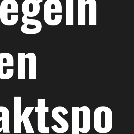
Regeln
den
aktspo