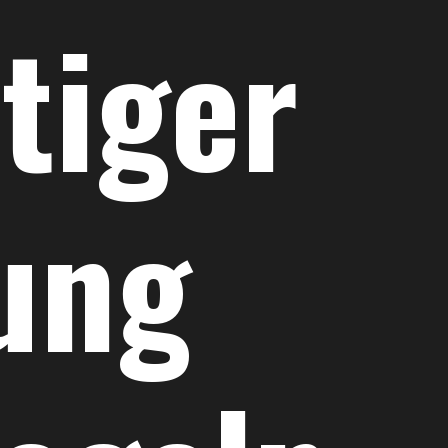
tiger
ung