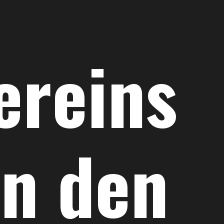
ereins
in den