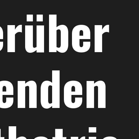
erüber
fenden