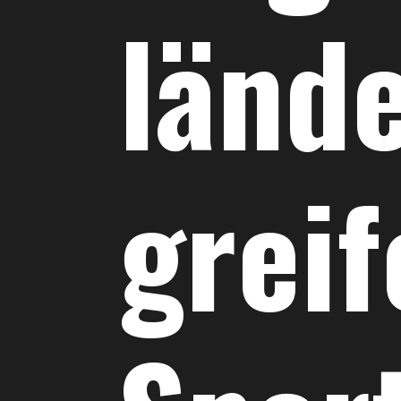
länd
grei