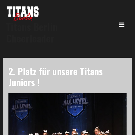
Titans Berlin
Cheerleader
2. Platz für unsere Titans
Juniors !