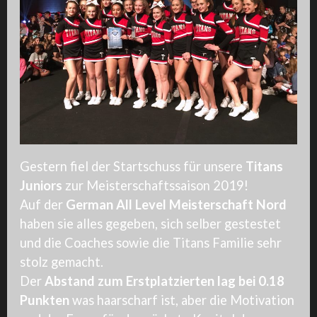
Gestern fiel der Startschuss für unsere
Titans
Juniors
zur Meisterschaftssaison 2019!
Auf der
German All Level Meisterschaft Nord
haben sie alles gegeben, sich selber gestestet
und die Coaches sowie die Titans Familie sehr
stolz gemacht.
Der
Abstand zum Erstplatzierten lag bei 0.18
Punkten
was haarscharf ist, aber die Motivation